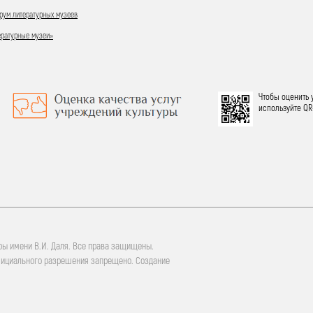
ум литературных музеев
ературные музеи»
Чтобы оценить 
используйте QR
ры имени В.И. Даля. Все права защищены.
фициального разрешения запрещено. Создание