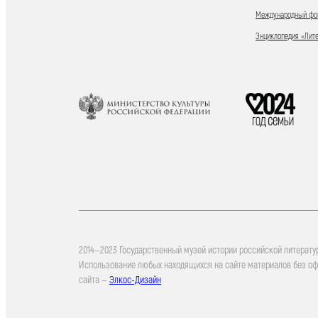
Международный фор
Энциклопедия «Лит
2014—2023 Государственный музей истории российской литерату
Использование любых находящихся на сайте материалов без о
сайта —
Элкос-Дизайн