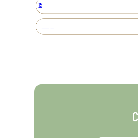
15
Вперед
С