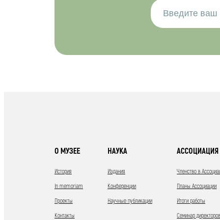
О МУЗЕЕ
НАУКА
АССОЦИАЦИЯ 
История
Издания
Членство в Ассоциа
In memoriam
Конференции
Планы Ассоциации
Проекты
Научные публикации
Итоги работы
Контакты
Семинар директоров