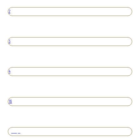
2
3
4
16
Вперед