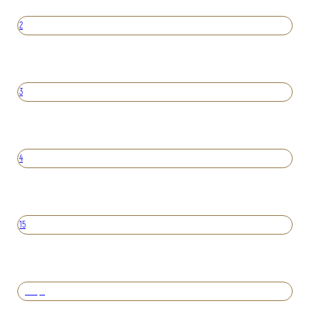
2
3
4
15
Вперед