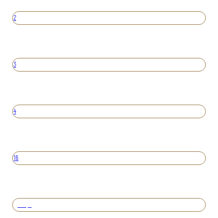
2
3
4
16
Вперед