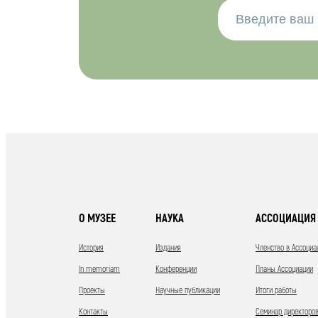
О МУЗЕЕ
НАУКА
АССОЦИАЦИЯ 
История
Издания
Членство в Ассоциа
In memoriam
Конференции
Планы Ассоциации
Проекты
Научные публикации
Итоги работы
Контакты
Семинар директоров