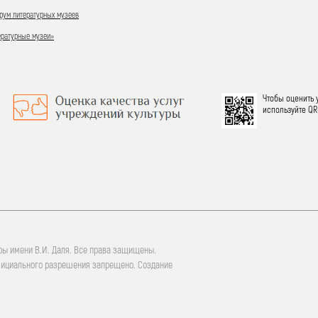
ум литературных музеев
ературные музеи»
Чтобы оценить 
используйте QR
ры имени В.И. Даля. Все права защищены.
фициального разрешения запрещено. Создание