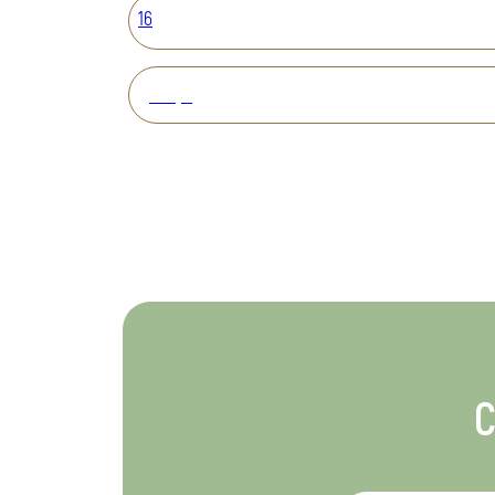
16
Вперед
С