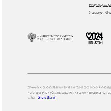
Международный фор
Энциклопедия «Лит
2014—2023 Государственный музей истории российской литерату
Использование любых находящихся на сайте материалов без о
сайта —
Элкос-Дизайн