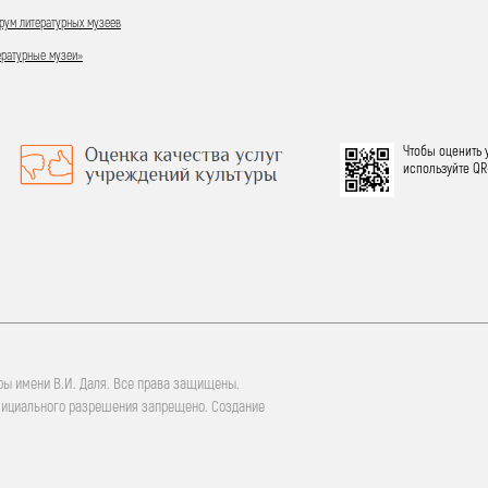
ум литературных музеев
ературные музеи»
Чтобы оценить 
используйте QR
ры имени В.И. Даля. Все права защищены.
фициального разрешения запрещено. Создание