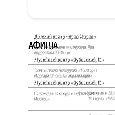
Детский центр «Арка Марка»
АФИША
Лето. Театральная мастерская. Для
подростков 10–14 лет
Музейный центр «Зубовский, 15»
Тематическая экскурсия «”Мастер и
Маргарита”: опыты экранизации»
Музейный центр «Зубовский, 15»
Пешеходная экскурсия «Декабристы в
19 августа в 15:00
Москве»
22 августа в 12:00