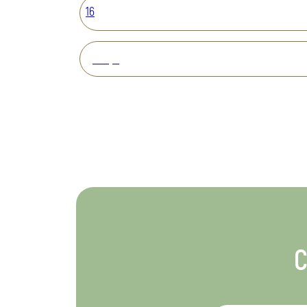
16
Вперед
С