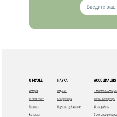
О МУЗЕЕ
НАУКА
АССОЦИАЦИЯ 
История
Издания
Членство в Ассоциа
In memoriam
Конференции
Планы Ассоциации
Проекты
Научные публикации
Итоги работы
Контакты
Семинар директоров