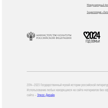
Международный фор
Энциклопедия «Лит
2014—2023 Государственный музей истории российской литерату
Использование любых находящихся на сайте материалов без о
сайта —
Элкос-Дизайн