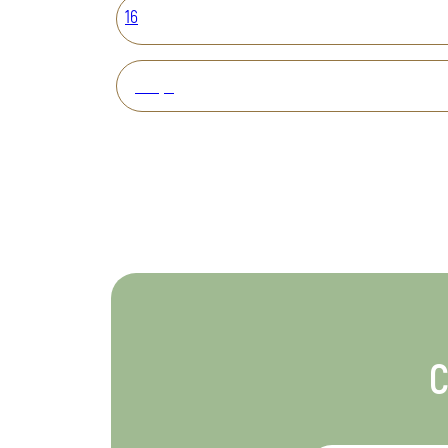
16
Вперед
С