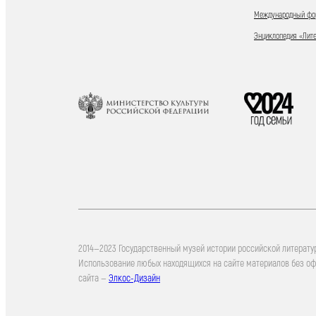
Международный фор
Энциклопедия «Лит
2014—2023 Государственный музей истории российской литерату
Использование любых находящихся на сайте материалов без о
сайта —
Элкос-Дизайн