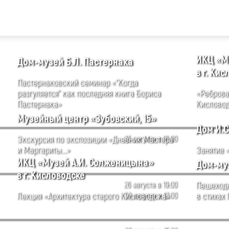
ИКЦ «М
Дом-музей Б.Л. Пастернака
в г. Ки
Пастернаковский семинар «"Когда
разгуляется" как последняя книга Бориса
«Реброва
Пастернака»
Кисловод
Музейный центр «Зубовский, 15»
Дом И.С
Экскурсия по экспозиции «Дневник Мастера
23 августа в 16:00
и Маргариты...»
Занятие «
ИКЦ «Музей А.И. Солженицына»
Дом-муз
в г. Кисловодске
26 августа в 19:00
Пешеходн
Лекция «Архитектура старого Кисловодска»
30 августа в 12:00
в стихах