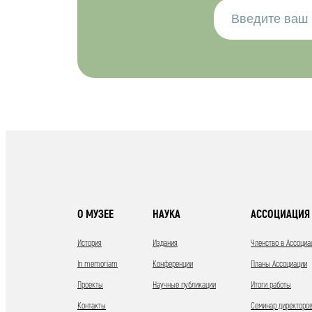
О МУЗЕЕ
НАУКА
АССОЦИАЦИЯ 
История
Издания
Членство в Ассоциа
In memoriam
Конференции
Планы Ассоциации
Проекты
Научные публикации
Итоги работы
Контакты
Семинар директоров