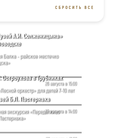
СБРОСИТЬ ВСЕ
узей А.И. Солженицына»
словодске
я Балка - райское местечко
ска»
. Остроухова в Трубниках
26 августа в 15:00
Лесной оркестр» для детей 7-10 лет
ей Б.Л. Пастернака
ая экскурсия «Переделкино
27 августа в 14:00
 Пастернака»