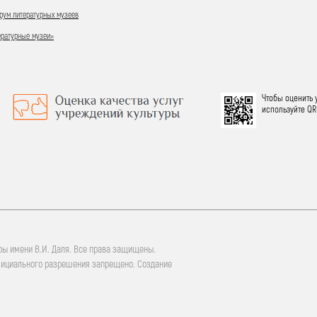
ум литературных музеев
ературные музеи»
Чтобы оценить 
используйте QR
ры имени В.И. Даля. Все права защищены.
фициального разрешения запрещено. Создание