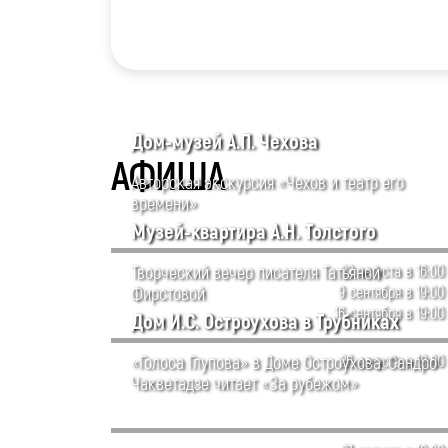
Дом-музей А.П. Чехова
АФИША
Авторская экскурсия «Чехов и театр его
времени»
Музей-квартира А.Н. Толстого
Творческий вечер писателя Татьяной
22 августа в 16:00
Фирстовой
9 сентября в 19:00
16 сентября в 19:00
Дом И.С. Остроухова в Трубниках
«Голоса Глупова» в Доме Остроухова. Сандро
26 августа в 19:00
Чакветадзе читает «За рубежом»