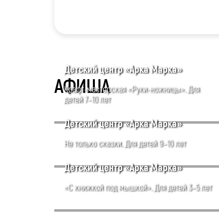
Детский центр «Арка Марка»
АФИША
Крафт-мастерская «Руки-ножницы». Для
детей 7–10 лет
Детский центр «Арка Марка»
Не только сказки. Для детей 9–10 лет
Детский центр «Арка Марка»
«С книжкой под мышкой». Для детей 3–5 лет