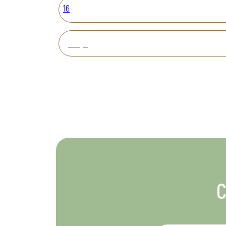
16
Вперед
С