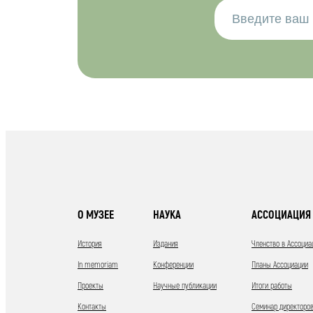
О МУЗЕЕ
НАУКА
АССОЦИАЦИЯ 
История
Издания
Членство в Ассоциа
In memoriam
Конференции
Планы Ассоциации
Проекты
Научные публикации
Итоги работы
Контакты
Семинар директоров