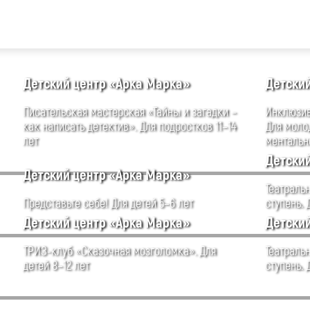
Детский центр «Арка Марка»
Детски
Писательская мастерская «Тайны и загадки –
Инклюзив
как написать детектив». Для подростков 11–14
Для моло
лет
ментальн
Детски
Детский центр «Арка Марка»
Театральн
Представьте себе! Для детей 5–6 лет
ступень. 
Детский центр «Арка Марка»
Детски
ТРИЗ-клуб «Сказочная мозголомка». Для
Театральн
детей 8–12 лет
ступень. 