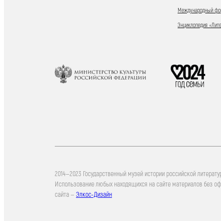
Международный фор
Энциклопедия «Лит
2014—2023 Государственный музей истории российской литерату
Использование любых находящихся на сайте материалов без о
сайта —
Элкос-Дизайн