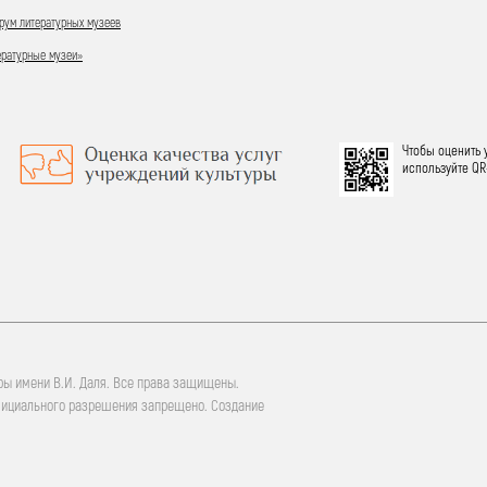
ум литературных музеев
ературные музеи»
Чтобы оценить 
используйте QR
ры имени В.И. Даля. Все права защищены.
фициального разрешения запрещено. Создание