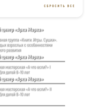
СБРОСИТЬ ВСЕ
й центр «Арка Марка»
ная группа «Книги. Игры. Сушки».
дых взрослых с особенностями
ого развития
й центр «Арка Марка»
ая мастерская «А что если?» I
Для детей 8–10 лет
й центр «Арка Марка»
ая мастерская «А что если?» II
Для детей 8–10 лет