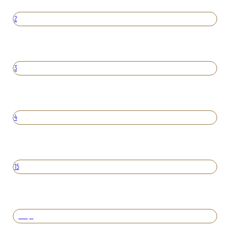
2
3
4
15
Вперед