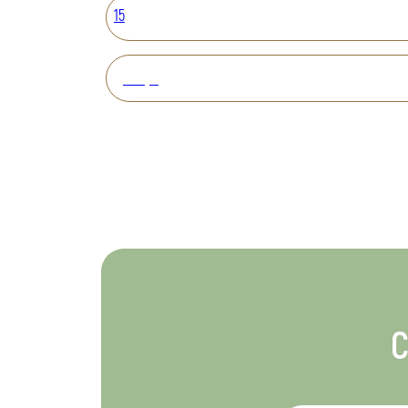
15
Вперед
С