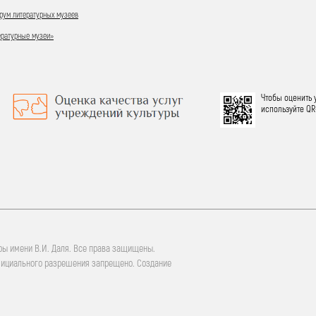
ум литературных музеев
ературные музеи»
Чтобы оценить 
используйте QR
ры имени В.И. Даля. Все права защищены.
фициального разрешения запрещено. Создание