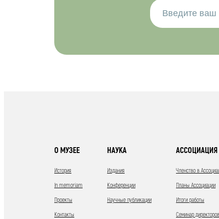
О МУЗЕЕ
НАУКА
АССОЦИАЦИЯ 
История
Издания
Членство в Ассоциа
In memoriam
Конференции
Планы Ассоциации
Проекты
Научные публикации
Итоги работы
Контакты
Семинар директоров