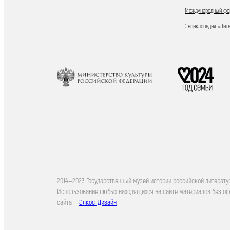
Международный фор
Энциклопедия «Лит
2014—2023 Государственный музей истории российской литерату
Использование любых находящихся на сайте материалов без о
сайта —
Элкос-Дизайн