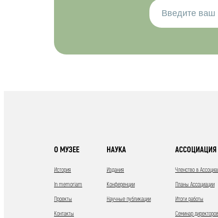
О МУЗЕЕ
НАУКА
АССОЦИАЦИЯ 
История
Издания
Членство в Ассоциа
In memoriam
Конференции
Планы Ассоциации
Проекты
Научные публикации
Итоги работы
Контакты
Семинар директоров