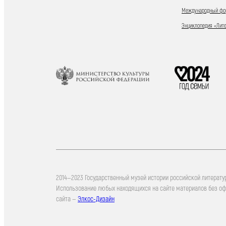
Международный фор
Энциклопедия «Лит
2014—2023 Государственный музей истории российской литерату
Использование любых находящихся на сайте материалов без о
сайта —
Элкос-Дизайн