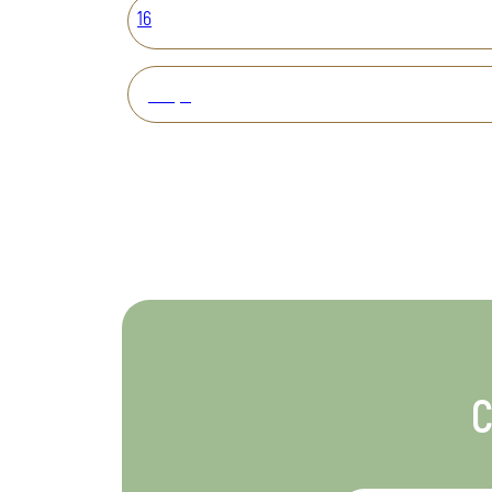
16
Вперед
С