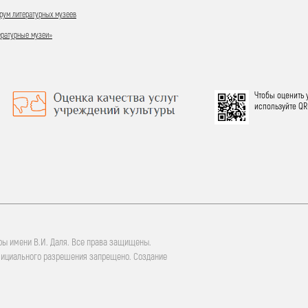
ум литературных музеев
ературные музеи»
Чтобы оценить 
используйте QR
ры имени В.И. Даля. Все права защищены.
фициального разрешения запрещено. Создание