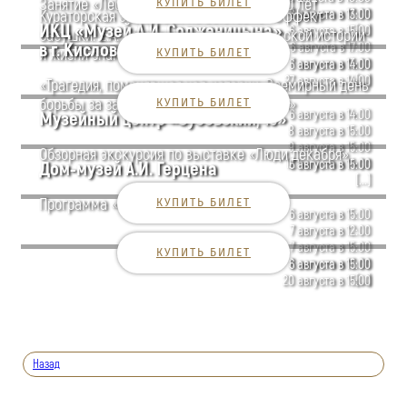
Занятие «Лесной оркестр» для детей 7-10 лет
КУПИТЬ БИЛЕТ
7 августа в 12:00
Кураторская экскурсия по выставке «Эффект
6 августа в 13:00
ИКЦ «Музей А.И. Солженицына»
[...]
6 августа в 15:00
бабушки: Е.А. Арсеньева и её роль в русской истории
в г. Кисловодске
6 августа в 17:00
и жизни знаменитого внука»
КУПИТЬ БИЛЕТ
7 августа в 13:00
6 августа в 14:00
[...]
27 августа в 14:00
«Трагедия, поменявшая ход истории. Всемирный день
борьбы за запрещение ядерного оружия»
КУПИТЬ БИЛЕТ
6 августа в 14:00
Музейный центр «Зубовский, 15»
8 августа в 15:00
9 августа в 15:00
Обзорная экскурсия по выставке «Люди декабря»
12 августа в 14:00
6 августа в 15:00
Дом-музей А.И. Герцена
[...]
Программа «Герцен и Достоевский»
КУПИТЬ БИЛЕТ
6 августа в 15:00
7 августа в 12:00
7 августа в 15:00
КУПИТЬ БИЛЕТ
8 августа в 12:00
6 августа в 15:00
[...]
20 августа в 15:00
Назад