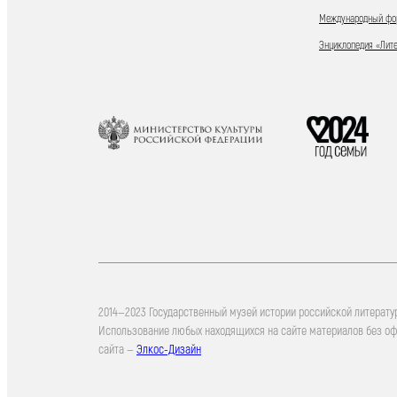
Международный фор
Энциклопедия «Лит
2014—2023 Государственный музей истории российской литерату
Использование любых находящихся на сайте материалов без о
сайта —
Элкос-Дизайн