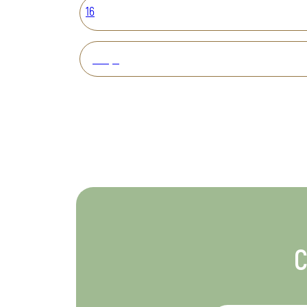
16
Вперед
С