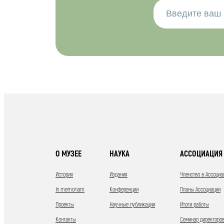
О МУЗЕЕ
НАУКА
АССОЦИАЦИЯ 
История
Издания
Членство в Ассоциа
In memoriam
Конференции
Планы Ассоциации
Проекты
Научные публикации
Итоги работы
Контакты
Семинар директоров