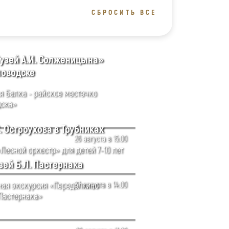
СБРОСИТЬ ВСЕ
узей А.И. Солженицына»
словодске
я Балка - райское местечко
ска»
. Остроухова в Трубниках
26 августа в 15:00
Лесной оркестр» для детей 7-10 лет
ей Б.Л. Пастернака
ая экскурсия «Переделкино
27 августа в 14:00
 Пастернака»