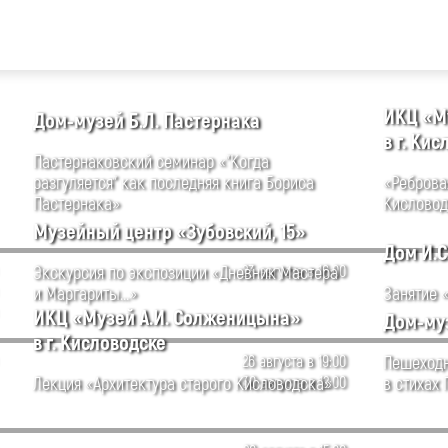
ИКЦ «М
Дом-музей Б.Л. Пастернака
в г. Ки
Пастернаковский семинар «"Когда
разгуляется" как последняя книга Бориса
«Реброва
Пастернака»
Кисловод
Музейный центр «Зубовский, 15»
Дом И.С
Экскурсия по экспозиции «Дневник Мастера
23 августа в 16:00
и Маргариты...»
Занятие «
ИКЦ «Музей А.И. Солженицына»
Дом-муз
в г. Кисловодске
26 августа в 19:00
Пешеходн
Лекция «Архитектура старого Кисловодска»
30 августа в 12:00
в стихах