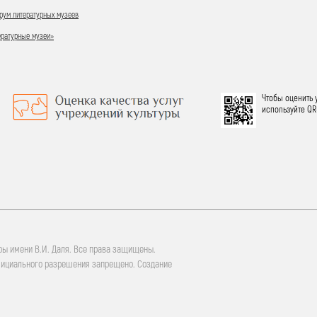
ум литературных музеев
ературные музеи»
Чтобы оценить 
используйте QR
ры имени В.И. Даля. Все права защищены.
фициального разрешения запрещено. Создание