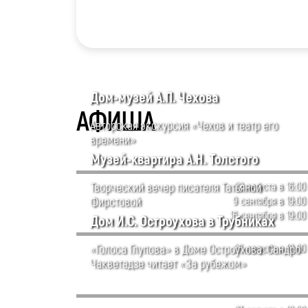
Дом-музей А.П. Чехова
АФИША
Авторская экскурсия «Чехов и театр его
времени»
Музей-квартира А.Н. Толстого
Творческий вечер писателя Татьяной
22 августа в 16:00
Фирстовой
9 сентября в 19:00
16 сентября в 19:00
Дом И.С. Остроухова в Трубниках
«Голоса Глупова» в Доме Остроухова. Сандро
26 августа в 19:00
Чакветадзе читает «За рубежом»