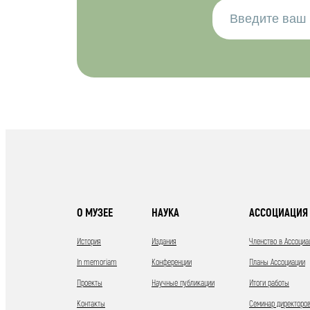
О МУЗЕЕ
НАУКА
АССОЦИАЦИЯ 
История
Издания
Членство в Ассоциа
In memoriam
Конференции
Планы Ассоциации
Проекты
Научные публикации
Итоги работы
Контакты
Семинар директоров