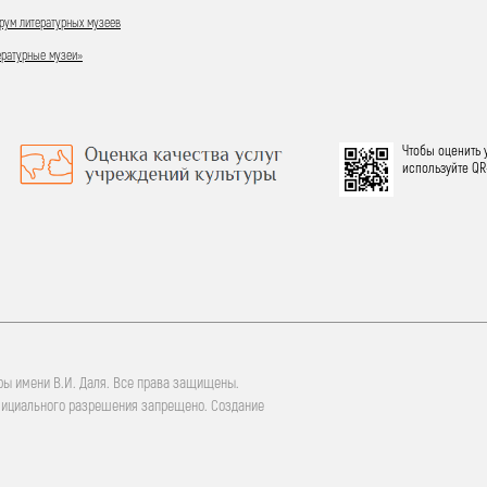
ум литературных музеев
ературные музеи»
Чтобы оценить 
используйте QR
ры имени В.И. Даля. Все права защищены.
фициального разрешения запрещено. Создание