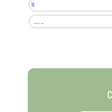
16
Вперед
С