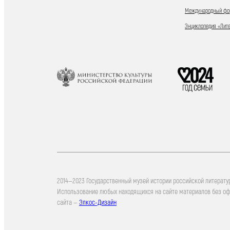
Международный фор
Энциклопедия «Лит
2014—2023 Государственный музей истории российской литерату
Использование любых находящихся на сайте материалов без о
сайта —
Элкос-Дизайн