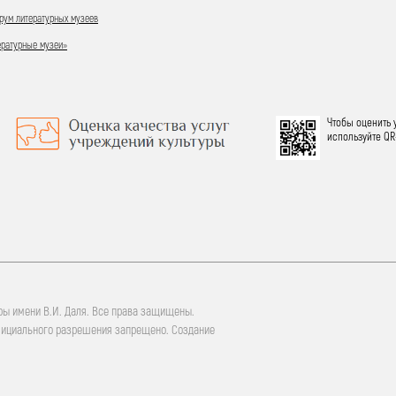
ум литературных музеев
ературные музеи»
Чтобы оценить 
используйте QR
ры имени В.И. Даля. Все права защищены.
фициального разрешения запрещено. Создание