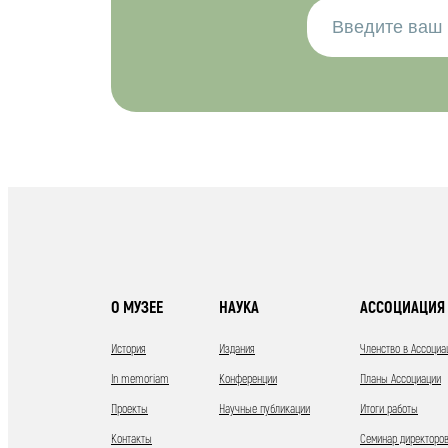
О МУЗЕЕ
НАУКА
АССОЦИАЦИЯ 
История
Издания
Членство в Ассоциа
In memoriam
Конференции
Планы Ассоциации
Проекты
Научные публикации
Итоги работы
Контакты
Семинар директоров