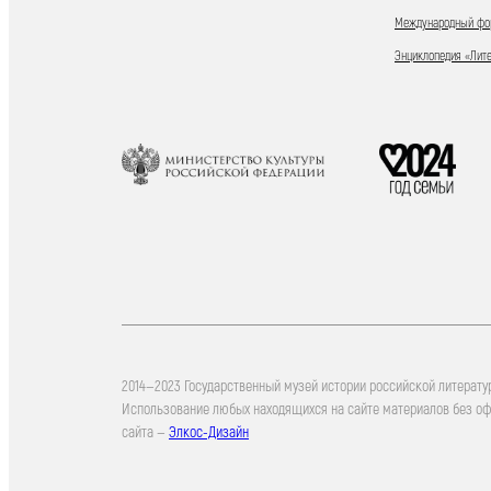
Международный фор
Энциклопедия «Лит
2014—2023 Государственный музей истории российской литерату
Использование любых находящихся на сайте материалов без о
сайта —
Элкос-Дизайн