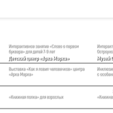
Интерактивное занятие «Слово о первом
Интеракти
букваре» для детей 7-9 лет
Остроухов
Детский центр «Арка Марка»
Музей 
Выставка «Как я ловил человечков» центра
Инклюзив
«Арка Марка»
с особен
«Книжная полка» для взрослых
«Книжная