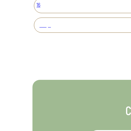
16
Вперед
С