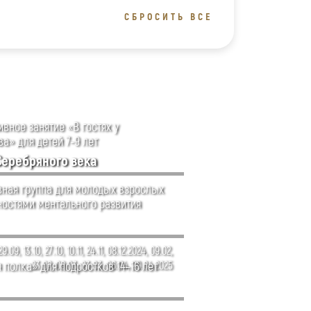
СБРОСИТЬ ВСЕ
вное занятие «В гостях у
а» для детей 7-9 лет
Серебряного века
ная группа для молодых взрослых
ностями ментального развития
29.09, 13.10, 27.10, 10.11, 24.11, 08.12.2024, 09.02,
 полка» для подростков 14–16 лет
23.02, 09.03, 23.03, 06.04, 20.04.2025