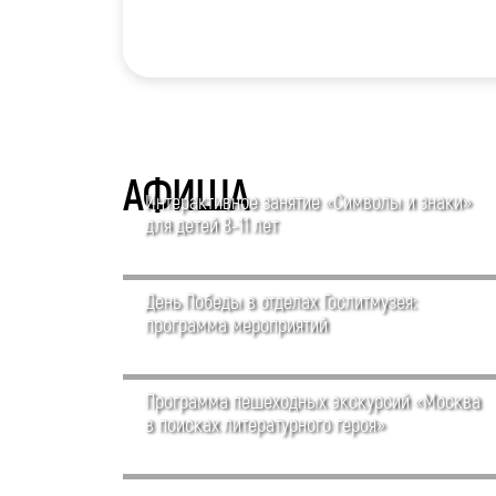
АФИША
Интерактивное занятие «Символы и знаки»
для детей 8-11 лет
День Победы в отделах Гослитмузея:
программа мероприятий
Программа пешеходных экскурсий «Москва
в поисках литературного героя»