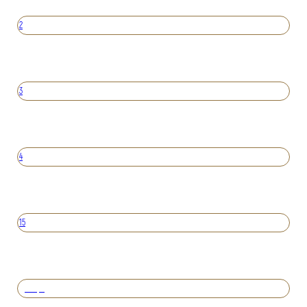
2
3
4
15
Вперед