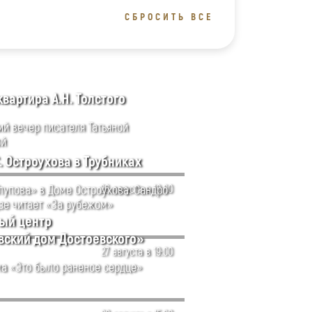
СБРОСИТЬ ВСЕ
вартира А.Н. Толстого
ий вечер писателя Татьяной
ой
. Остроухова в Трубниках
Глупова» в Доме Остроухова. Сандро
26 августа в 19:00
зе читает «За рубежом»
ый центр
вский дом Достоевского»
27 августа в 19:00
а «Это было раненое сердце»