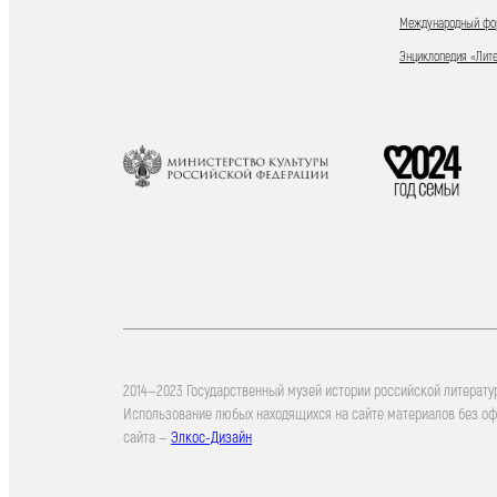
Международный фор
Энциклопедия «Лит
2014—2023 Государственный музей истории российской литерату
Использование любых находящихся на сайте материалов без о
сайта —
Элкос-Дизайн