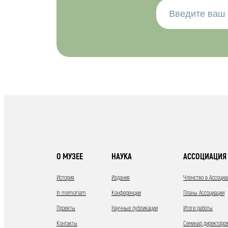
О МУЗЕЕ
НАУКА
АССОЦИАЦИЯ 
История
Издания
Членство в Ассоциа
In memoriam
Конференции
Планы Ассоциации
Проекты
Научные публикации
Итоги работы
Контакты
Семинар директоров