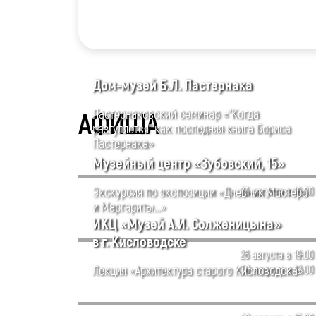
Дом-музей Б.Л. Пастернака
Пастернаковский семинар «"Когда
АФИША
разгуляется" как последняя книга Бориса
Пастернака»
Музейный центр «Зубовский, 15»
Экскурсия по экспозиции «Дневник Мастера
23 августа в 16:00
и Маргариты...»
ИКЦ «Музей А.И. Солженицына»
в г. Кисловодске
26 августа в 19:00
Лекция «Архитектура старого Кисловодска»
30 августа в 12:00