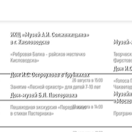
ИКЦ «Музей А.И. Солженицына»
в г. Кисловодске
Музей-к
«Ребровая Балка - райское местечко
Творческ
Кисловодска»
Фирстов
Дом И.С
Дом И.С. Остроухова в Трубниках
26 августа в 15:00
«Голоса 
Занятие «Лесной оркестр» для детей 7-10 лет
Чакветад
Музейн
Дом-музей Б.Л. Пастернака
«Моско
Пешеходная экскурсия «Переделкино
27 августа в 14:00
в стихах Пастернака»
Программ