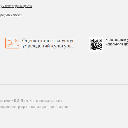
ум литературных музеев
ературные музеи»
Чтобы оценить 
используйте QR
ры имени В.И. Даля. Все права защищены.
фициального разрешения запрещено. Создание