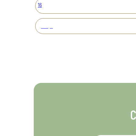
16
Вперед
С