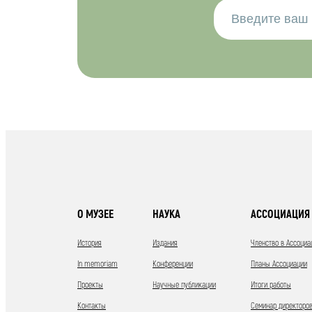
О МУЗЕЕ
НАУКА
АССОЦИАЦИЯ 
История
Издания
Членство в Ассоциа
In memoriam
Конференции
Планы Ассоциации
Проекты
Научные публикации
Итоги работы
Контакты
Семинар директоров