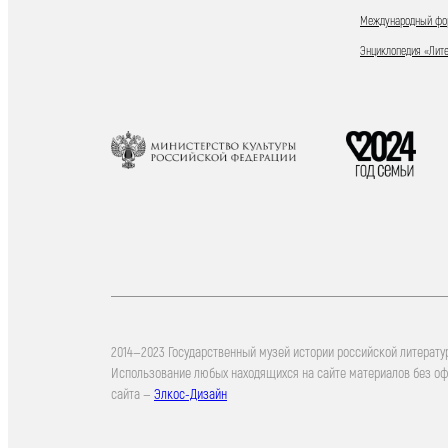
Международный фор
Энциклопедия «Лит
2014—2023 Государственный музей истории российской литерату
Использование любых находящихся на сайте материалов без о
сайта —
Элкос-Дизайн