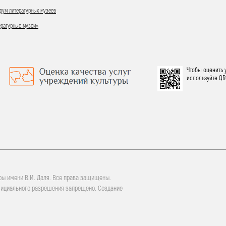
ум литературных музеев
ературные музеи»
Чтобы оценить 
используйте QR
ры имени В.И. Даля. Все права защищены.
фициального разрешения запрещено. Создание