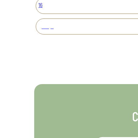
16
Вперед
С