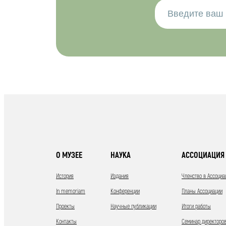
О МУЗЕЕ
НАУКА
АССОЦИАЦИЯ 
История
Издания
Членство в Ассоциа
In memoriam
Конференции
Планы Ассоциации
Проекты
Научные публикации
Итоги работы
Контакты
Семинар директоров