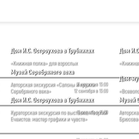
Дом И.С. Остроухова в Трубниках
Дом И.С
«Книжная полка» для взрослых
«Книжная
Музей Серебряного века
Дом-муз
Авторская экскурсия «Салоны и кружки
15 августа в 13:00
Серебряного века»
12 сентября в 13:00
«Всеволо
Дом И.С. Остроухова в Трубниках
Музей 
Кураторская экскурсия по выставке «Георгий
15 августа в 15:00
Авторска
Ечеистов: мастер графики и чувств»
Брюсова