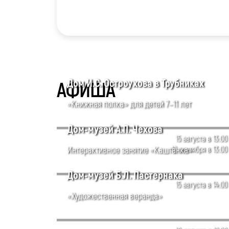
Дом И.С. Остроухова в Трубниках
АФИША
«Книжная полка» для детей 7–11 лет
Дом-музей А.П. Чехова
15 августа в 13:00
Интерактивное занятие «Каштанка»
12 сентября в 13:00
Дом-музей Б.Л. Пастернака
15 августа в 14:00
«Художественная веранда»