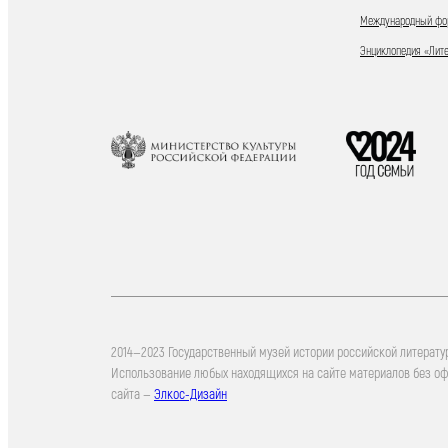
Международный фор
Энциклопедия «Лит
2014—2023 Государственный музей истории российской литерату
Использование любых находящихся на сайте материалов без о
сайта —
Элкос-Дизайн