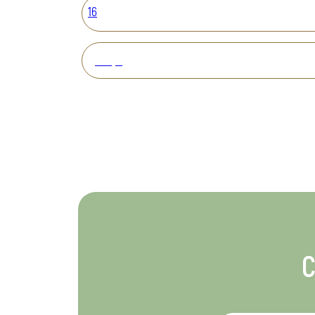
16
Вперед
С