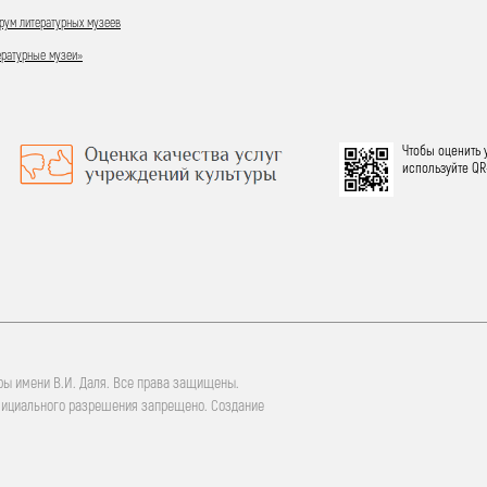
ум литературных музеев
ературные музеи»
Чтобы оценить 
используйте QR
ры имени В.И. Даля. Все права защищены.
фициального разрешения запрещено. Создание