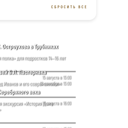
СБРОСИТЬ ВСЕ
. Остроухова в Трубниках
 полка» для подростков 14—16 лет
ей Б.Л. Пастернака
15 августа в 13:00
д Иванов и его современники»
12 сентября в 13:00
Серебряного века
я экскурсия «История Дома
15 августа в 16:00
»