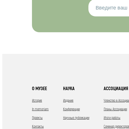
О МУЗЕЕ
НАУКА
АССОЦИАЦИЯ 
История
Издания
Членство в Ассоциа
In memoriam
Конференции
Планы Ассоциации
Проекты
Научные публикации
Итоги работы
Контакты
Семинар директоров