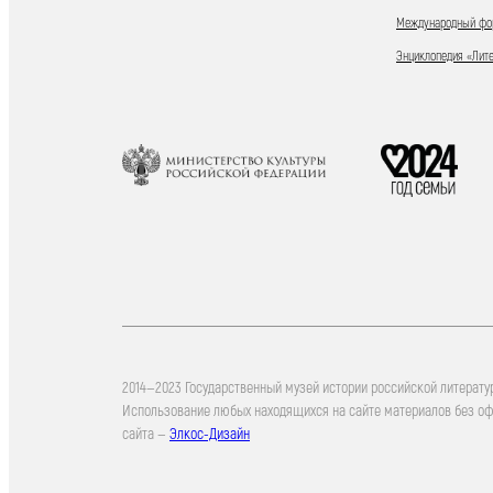
Международный фор
Энциклопедия «Лит
2014—2023 Государственный музей истории российской литерату
Использование любых находящихся на сайте материалов без о
сайта —
Элкос-Дизайн