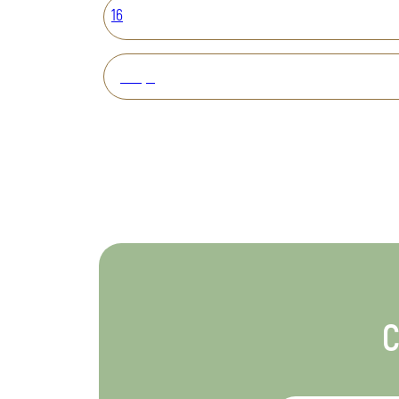
16
Вперед
С