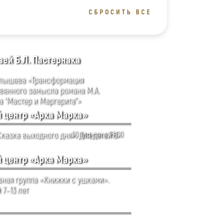
СБРОСИТЬ ВСЕ
ей Б.Л. Пастернака
лышева «Трансформация
венного замысла романа М.А.
а “Мастер и Маргарита”»
й центр «Арка Марка»
казка выходного дня». Для детей 6-
30 августа в 16:00
й центр «Арка Марка»
ная группа «Книжки с ушками».
 7–13 лет