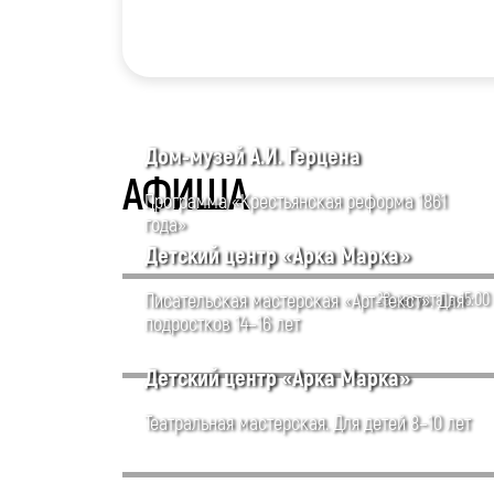
Дом-музей А.И. Герцена
АФИША
Программа «Крестьянская реформа 1861
года»
Детский центр «Арка Марка»
Писательская мастерская «Арт-текст». Для
29 августа в 15:00
подростков 14–16 лет
Детский центр «Арка Марка»
Театральная мастерская. Для детей 8–10 лет