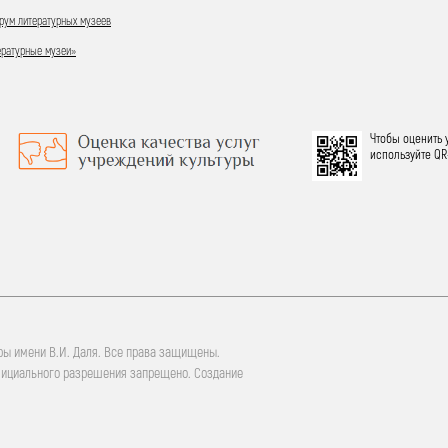
ум литературных музеев
ературные музеи»
Чтобы оценить 
используйте QR
ры имени В.И. Даля. Все права защищены.
фициального разрешения запрещено. Создание