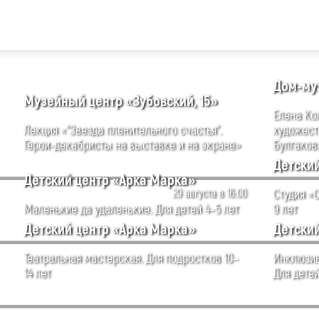
Дом-муз
Музейный центр «Зубовский, 15»
Елена Ко
Лекция «"Звезда пленительного счастья".
художест
Герои-декабристы на выставке и на экране»
Булгаков
Детски
Детский центр «Арка Марка»
29 августа в 16:00
Студия «С
Маленькие да удаленькие. Для детей 4–5 лет
9 лет
Детский центр «Арка Марка»
Детски
Театральная мастерская. Для подростков 10–
Инклюзив
14 лет
Для детей