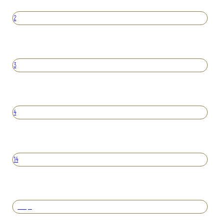
2
3
4
14
Вперед