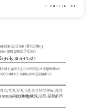
СБРОСИТЬ ВСЕ
вное занятие «В гостях у
а» для детей 7-9 лет
Серебряного века
ная группа для молодых взрослых
ностями ментального развития
29.09, 13.10, 27.10, 10.11, 24.11, 08.12.2024, 09.02,
 полка» для подростков 14–16 лет
23.02, 09.03, 23.03, 06.04, 20.04.2025