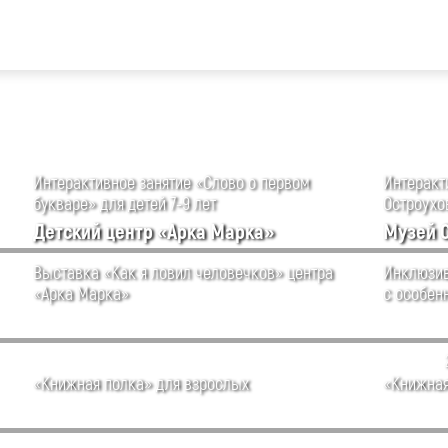
Интерактивное занятие «Слово о первом
Интеракти
букваре» для детей 7-9 лет
Остроухов
Детский центр «Арка Марка»
Музей 
Выставка «Как я ловил человечков» центра
Инклюзив
«Арка Марка»
с особен
«Книжная полка» для взрослых
«Книжная