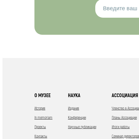
О МУЗЕЕ
НАУКА
АССОЦИАЦИЯ 
История
Издания
Членство в Ассоциа
In memoriam
Конференции
Планы Ассоциации
Проекты
Научные публикации
Итоги работы
Контакты
Семинар директоров