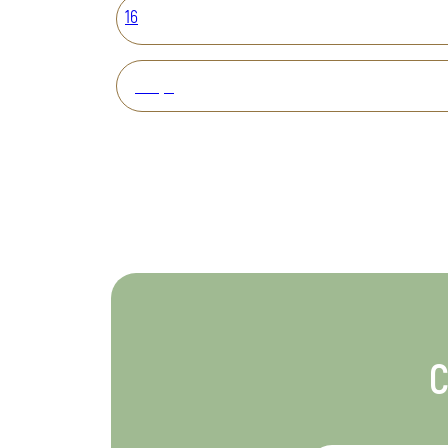
16
Вперед
С