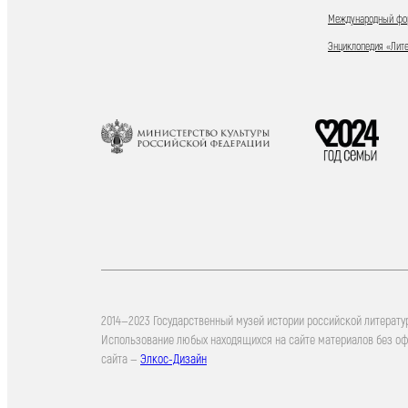
Международный фор
Энциклопедия «Лит
2014—2023 Государственный музей истории российской литерату
Использование любых находящихся на сайте материалов без о
сайта —
Элкос-Дизайн