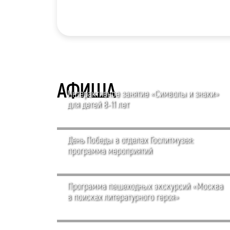
АФИША
Интерактивное занятие «Символы и знаки»
для детей 8-11 лет
День Победы в отделах Гослитмузея:
программа мероприятий
Программа пешеходных экскурсий «Москва
в поисках литературного героя»