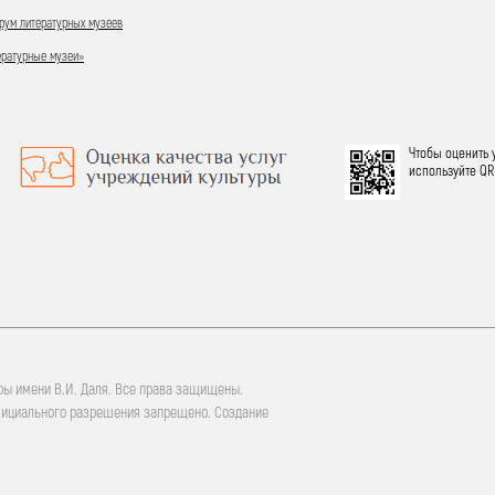
ум литературных музеев
ературные музеи»
Чтобы оценить 
используйте QR
ры имени В.И. Даля. Все права защищены.
фициального разрешения запрещено. Создание