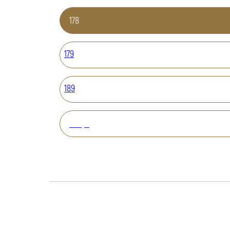
178
179
189
Вперед