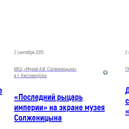
2 сентября 2015
2
ИКЦ «Музей А.И. Солженицына»
Г
в г. Кисловодске
е
«Последний рыцарь
с
империи» на экране музея
Солженицына