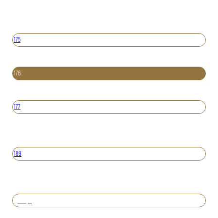
175
176
177
189
Вперед