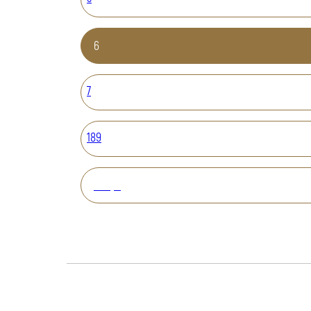
6
7
189
Вперед