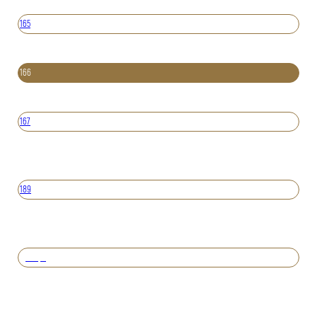
165
166
167
189
Вперед