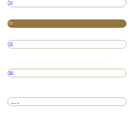
174
175
176
189
Вперед