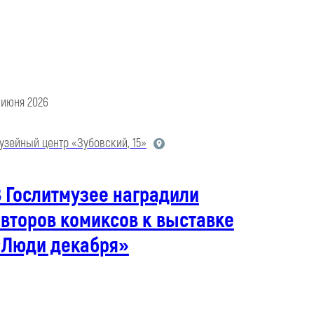
1 июня 2026
узейный центр «Зубовский, 15»
 Гослитмузее наградили
второв комиксов к выставке
«Люди декабря»