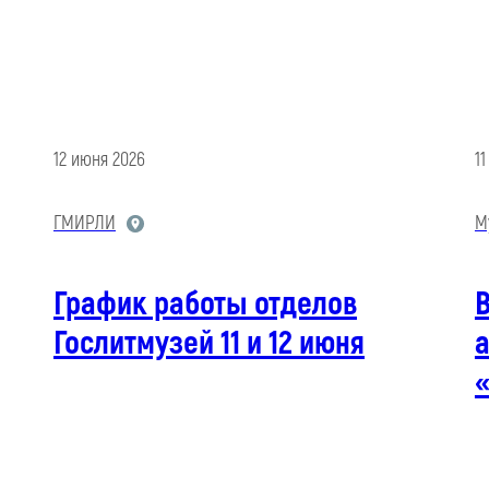
12 июня 2026
1
ГМИРЛИ
М
График работы отделов
В
Гослитмузей 11 и 12 июня
а