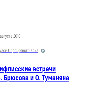
 августа 2016
узей Серебряного века
Тифлисские встречи
. Брюсова и О. Туманяна