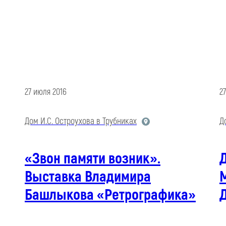
27 июля 2016
2
Дом И.С. Остроухова в Трубниках
Д
«Звон памяти возник».
Выставка Владимира
М
Башлыкова «Ретрографика»