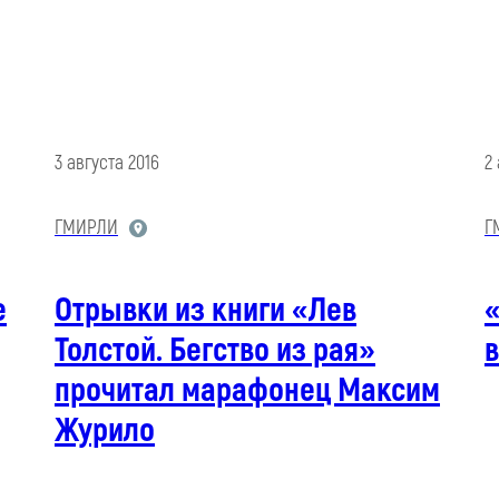
3 августа 2016
2
ГМИРЛИ
Г
е
Отрывки из книги «Лев
«
Толстой. Бегство из рая»
в
прочитал марафонец Максим
Журило