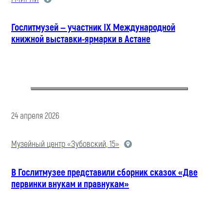
Гослитмузей — участник IX Международной
книжной выставки-ярмарки в Астане
24 апреля 2026
Музейный центр «Зубовский, 15»
В Гослитмузее представили сборник сказок «Две
первинки внукам и правнукам»