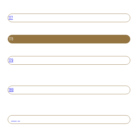
177
178
179
189
Вперед