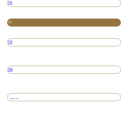
176
177
178
189
Вперед