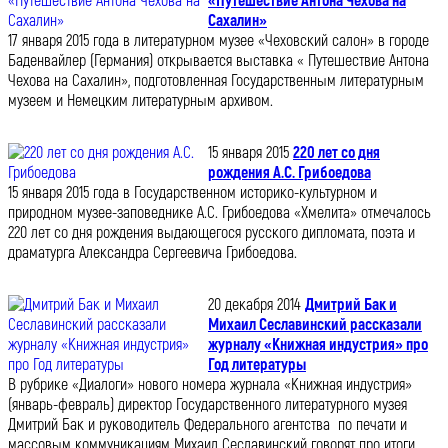
«Путешествие Антона Чехова на
Сахалин»
17 января 2015 года в литературном музее «Чеховский салон» в городе
Баденвайлер (Германия) открывается выставка « Путешествие Антона
Чехова на Сахалин», подготовленная Государственным литературным
музеем и Немецким литературным архивом.
15 января 2015
220 лет со дня
рождения А.С. Грибоедова
15 января 2015 года в Государственном историко-культурном и
природном музее-заповеднике А.С. Грибоедова «Хмелита» отмечалось
220 лет со дня рождения выдающегося русского дипломата, поэта и
драматурга Александра Сергеевича Грибоедова.
20 декабря 2014
Дмитрий Бак и
Михаил Сеславинский рассказали
журналу «Книжная индустрия» про
Год литературы
В рубрике «Диалоги» нового номера журнала «Книжная индустрия»
(январь-февраль) директор Государственного литературного музея
Дмитрий Бак и руководитель Федерального агентства по печати и
массовым коммуникациям Михаил Сеславинский говорят про итоги