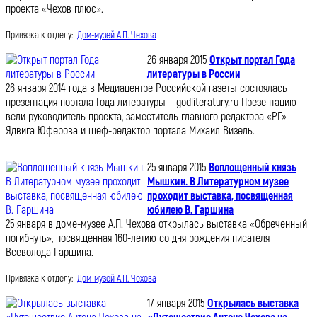
проекта «Чехов плюс».
Привязка к отделу:
Дом-музей А.П. Чехова
26 января 2015
Открыт портал Года
литературы в России
26 января 2014 года в Медиацентре Российской газеты состоялась
презентация портала Года литературы – godliteratury.ru Презентацию
вели руководитель проекта, заместитель главного редактора «РГ»
Ядвига Юферова и шеф-редактор портала Михаил Визель.
25 января 2015
Воплощенный князь
Мышкин. В Литературном музее
проходит выставка, посвященная
юбилею В. Гаршина
25 января в доме-музее А.П. Чехова открылась выставка «Обреченный
погибнуть», посвященная 160-летию со дня рождения писателя
Всеволода Гаршина.
Привязка к отделу:
Дом-музей А.П. Чехова
17 января 2015
Открылась выставка